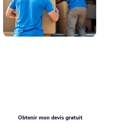
Demandez votre devis pour
tout vider à Les Mureaux
Besoin d'un grand rangement ?
Demandez votre devis débarras
immédiat ! De l'appartement encombré
à la maison débordante de souvenirs,
Debarraz s'occupe de tout. Avec notre
équipe, le débarras n'a jamais été aussi
facile !
Obtenir mon devis gratuit