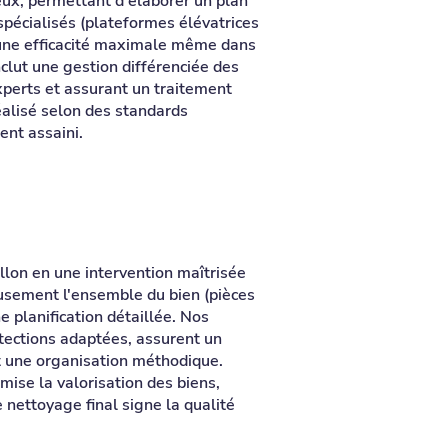
eux, permettant d'élaborer un plan
spécialisés (plateformes élévatrices
 une efficacité maximale même dans
clut une gestion différenciée des
experts et assurant un traitement
éalisé selon des standards
ent assaini.
llon en une intervention maîtrisée
usement l'ensemble du bien (pièces
e planification détaillée. Nos
otections adaptées, assurent un
t une organisation méthodique.
mise la valorisation des biens,
nettoyage final signe la qualité