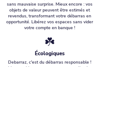
sans mauvaise surprise. Mieux encore : vos
objets de valeur peuvent être estimés et
revendus, transformant votre débarras en
opportunité. Libérez vos espaces sans vider
votre compte en banque !
☘️
Écologiques
Debarraz, c'est du débarras responsable !
Vos meubles retrouvent une nouvelle vie,
vos appareils filent au recyclage certifié, et
chaque objet est trié avec soin. Résultat ?
Un débarras zéro culpabilité qui fait du bien
à la planète. Libérez vos espaces en mode
écolo, c'est notre crédo !