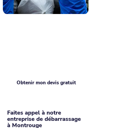
Recevez votre devis pour
tout vider à Montrouge
C'est l'heure du changement ? Votre
devis débarras en quelques clics ! Du
studio encombré à la maison remplie
de souvenirs, Debarraz prend tout en
charge. Avec notre équipe, libérez
votre espace sans effort !
Obtenir mon devis gratuit
Faites appel à notre
entreprise de débarrassage
à Montrouge