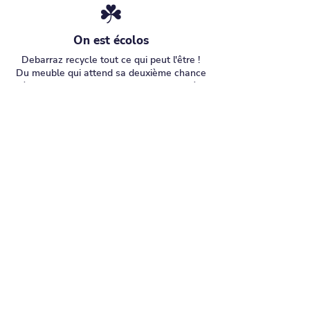
☘️
On est écolos
Debarraz recycle tout ce qui peut l'être !
Du meuble qui attend sa deuxième chance
à l'appareil qui file en recyclage certifié,
rien ne part à la poubelle sans réflexion.
Faites place nette en mode écolo, c'est
notre mantra !