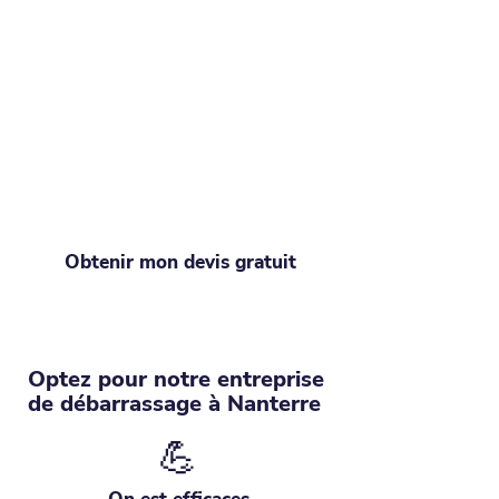
Recevez un devis pour tout
vider à Nanterre
Un grand ménage s'impose ? Recevez
votre devis débarras instantané ! Du
studio encombré à la maison pleine
d'histoires, Debarraz gère tout de A à
Z. Avec nous, le grand nettoyage
devient un jeu d'enfant !
Obtenir mon devis gratuit
Optez pour notre entreprise
de débarrassage à Nanterre
💪